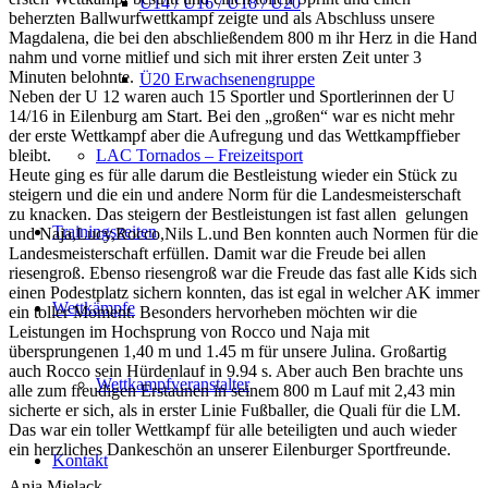
U14 / U16 / U18 / U20
beherzten Ballwurfwettkampf zeigte und als Abschluss unsere
Magdalena, die bei den abschließendem 800 m ihr Herz in die Hand
nahm und vorne mitlief und sich mit ihrer ersten Zeit unter 3
Minuten belohnte.
Ü20 Erwachsenengruppe
Neben der U 12 waren auch 15 Sportler und Sportlerinnen der U
14/16 in Eilenburg am Start. Bei den „großen“ war es nicht mehr
der erste Wettkampf aber die Aufregung und das Wettkampffieber
bleibt.
LAC Tornados – Freizeitsport
Heute ging es für alle darum die Bestleistung wieder ein Stück zu
steigern und die ein und andere Norm für die Landesmeisterschaft
zu knacken. Das steigern der Bestleistungen ist fast allen gelungen
Trainingszeiten
und Naja,Lucy,Rocco,Nils L.und Ben konnten auch Normen für die
Landesmeisterschaft erfüllen. Damit war die Freude bei allen
riesengroß. Ebenso riesengroß war die Freude das fast alle Kids sich
einen Podestplatz sichern konnten, das ist egal in welcher AK immer
Wettkämpfe
ein toller Moment. Besonders hervorheben möchten wir die
Leistungen im Hochsprung von Rocco und Naja mit
übersprungenen 1,40 m und 1.45 m für unsere Julina. Großartig
auch Rocco sein Hürdenlauf in 9.94 s. Aber auch Ben brachte uns
Wettkampfveranstalter
alle zum freudigen Erstaunen in seinem 800 m Lauf mit 2,43 min
sicherte er sich, als in erster Linie Fußballer, die Quali für die LM.
Das war ein toller Wettkampf für alle beteiligten und auch wieder
ein herzliches Dankeschön an unserer Eilenburger Sportfreunde.
Kontakt
Anja Mielack