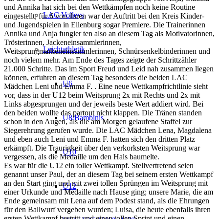
und Annika hat sich bei den Wettkämpfen noch keine Routine
LAC Volleys
eingestellt, für 6 von ihnen war der Auftritt bei den Kreis Kinder-
und Jugendspielen in Eilenburg sogar Premiere. Die Trainerinnen
Annika und Anja fungier ten also an diesem Tag als Motivatorinnen,
Trösterinnen, Jackeneinsammlerinnen,
Leichtathletik
Weitsprungmarkeneinsammlerinnen, Schnürsenkelbinderinnen und
noch vielem mehr. Am Ende des Tages zeigte der Schrittzähler
21.000 Schritte. Das im Sport Freud und Leid nah zusammen liegen
können, erfuhren an diesem Tag besonders die beiden LAC
U6
Mädchen Leni und Emma F. . Eine neue Wettkampfrichtlinie sieht
vor, dass in der U12 beim Weitsprung 2x mit Rechts und 2x mit
Links abgesprungen und der jeweils beste Wert addiert wird. Bei
den beiden wollte das partout nicht klappen. Die Tränen standen
U8/Bambinis
schon in den Augen, als die am Morgen gelaufene Staffel zur
Siegerehrung gerufen wurde. Die LAC Mädchen Lena, Magdalena
und eben auch Leni und Emma F. hatten sich den dritten Platz
erkämpft. Die Traurigkeit über den verkorksten Weitsprung war
U10
vergessen, als die Medaille um den Hals baumelte.
Es war für die U12 ein toller Wettkampf. Stellvertretend seien
genannt unser Paul, der an diesem Tag bei seinem ersten Wettkampf
an den Start ging und mit zwei tollen Sprüngen im Weitsprung mit
U12
einer Urkunde und Medaille nach Hause ging; unsere Marie, die am
Ende gemeinsam mit Lena auf dem Podest stand, als die Ehrungen
für den Ballwurf vergeben wurden; Luisa, die heute ebenfalls ihren
ersten Wettkampf bestritt und einen tollen Sprint und einen