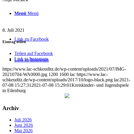
Menü
Menü
8. Juli 2021
Link zu Facebook
Eintrag teilen
Teilen auf Facebook
Link to Instagram
Link zu Instagram
https://www.lac-schkeuditz.de/wp-content/uploads/2021/07/IMG-
20210704-WA0000.jpg
1200
1600
lac
https://www.lac-
schkeuditz.de/wp-content/uploads/2017/10/logo-black.png
lac
2021-
07-08 15:27:31
2021-07-08 15:29:01
Kreiskinder- und Jugendspiele
in Eilenburg
Archiv
Juli 2026
Juni 2026
Mai 2026